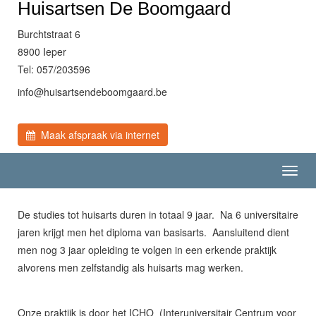
Huisartsen De Boomgaard
Burchtstraat 6
8900 Ieper
Tel: 057/203596
eb.draagmoobednestrasiuh@ofni
Maak afspraak via internet
Toggl
navig
De studies tot huisarts duren in totaal 9 jaar. Na 6 universitaire
jaren krijgt men het diploma van basisarts. Aansluitend dient
men nog 3 jaar opleiding te volgen in een erkende praktijk
alvorens men zelfstandig als huisarts mag werken.
Onze praktijk is door het ICHO (Interuniversitair Centrum voor