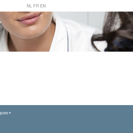
NL
FR
EN
iques