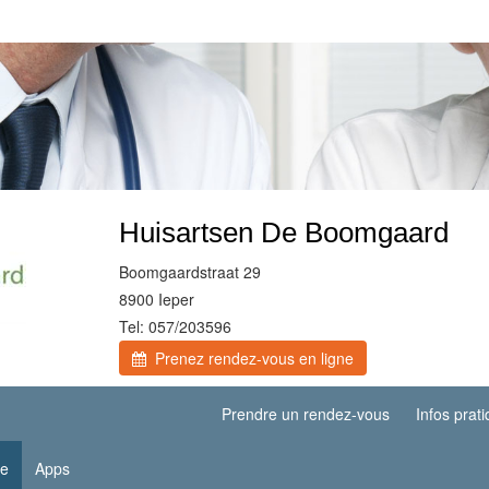
Huisartsen De Boomgaard
Boomgaardstraat 29
8900 Ieper
Tel: 057/203596
Prenez rendez-vous en ligne
Prendre un rendez-vous
Infos prat
re
Apps